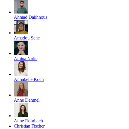
Ahmad Dakhnous
Amadou Sene
Amina Nolte
Annabelle Koch
Anne Dehmel
Anne Rohrbach
Christian Fischer