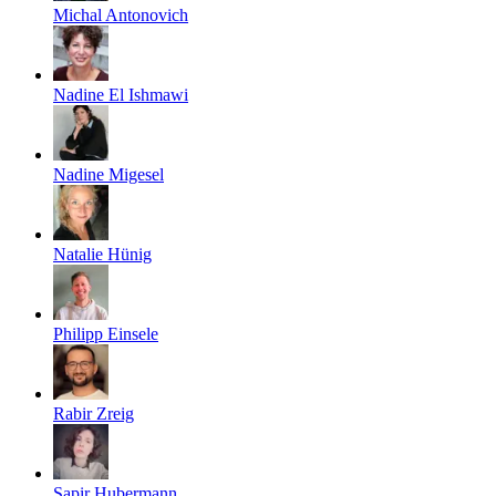
Michal Antonovich
Nadine El Ishmawi
Nadine Migesel
Natalie Hünig
Philipp Einsele
Rabir Zreig
Sapir Hubermann