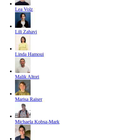
Lea Volz
Lili Zahavi
Linda Hamoui
Malik Altori
Marisa Raiser
Michaela Kobsa-Mark