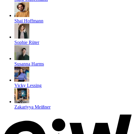
Shai Hoffmann
Sophie Rüter
Susanna Harms
Vicky Lessing
Zakariyya Meißner