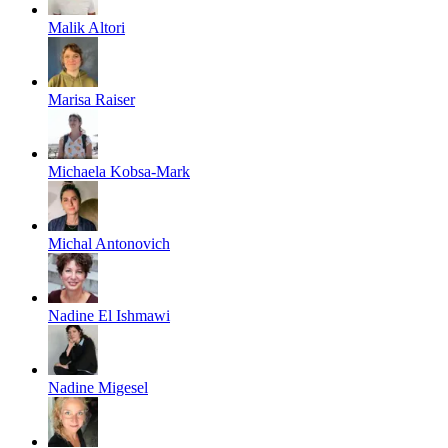
Malik Altori
Marisa Raiser
Michaela Kobsa-Mark
Michal Antonovich
Nadine El Ishmawi
Nadine Migesel