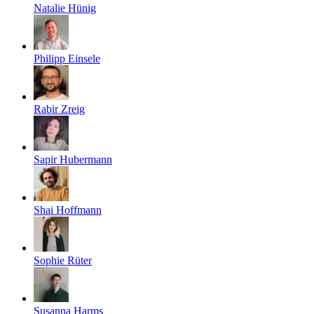
Natalie Hünig
Philipp Einsele
Rabir Zreig
Sapir Hubermann
Shai Hoffmann
Sophie Rüter
Susanna Harms