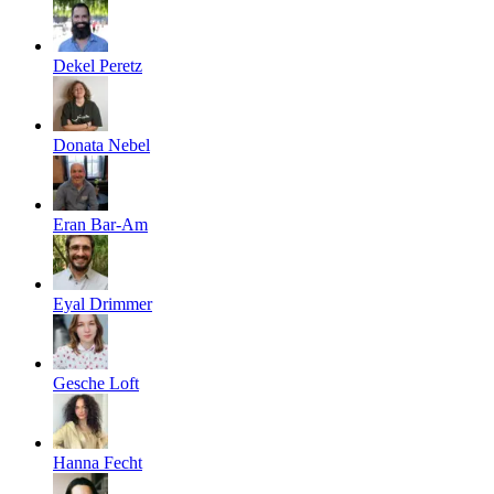
Dekel Peretz
Donata Nebel
Eran Bar-Am
Eyal Drimmer
Gesche Loft
Hanna Fecht