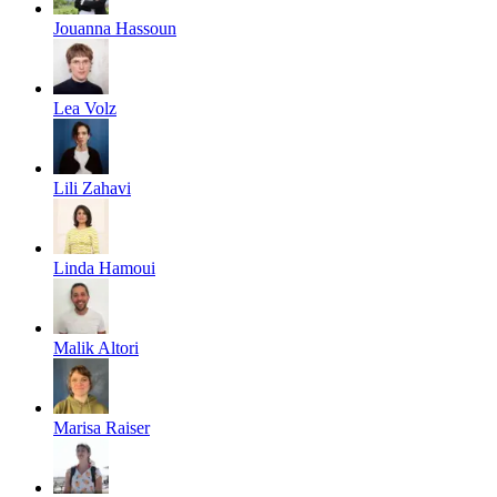
Jouanna Hassoun
Lea Volz
Lili Zahavi
Linda Hamoui
Malik Altori
Marisa Raiser