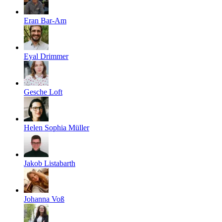
Eran Bar-Am
Eyal Drimmer
Gesche Loft
Helen Sophia Müller
Jakob Listabarth
Johanna Voß