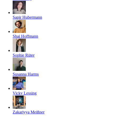
Sapir Hubermann
Shai Hoffmann
Sophie Rüter
Susanna Harms
Vicky Lessing
Zakariyya Meißner