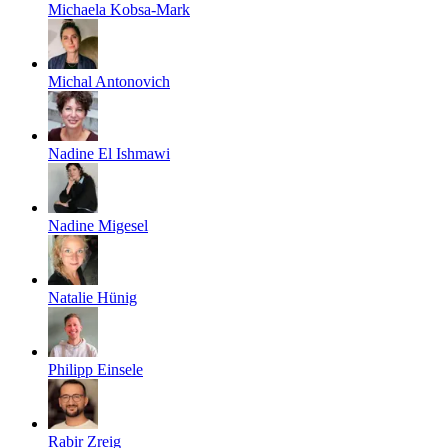
Michaela Kobsa-Mark
Michal Antonovich
Nadine El Ishmawi
Nadine Migesel
Natalie Hünig
Philipp Einsele
Rabir Zreig